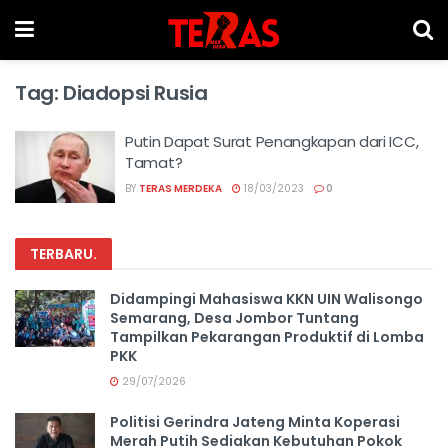
Tag:
Diadopsi Rusia
Putin Dapat Surat Penangkapan dari ICC,
Tamat?
BY
TERAS MERDEKA
18/03/2023
0
TERBARU
.
Didampingi Mahasiswa KKN UIN Walisongo
Semarang, Desa Jombor Tuntang
Tampilkan Pekarangan Produktif di Lomba
PKK
29/07/2026
Politisi Gerindra Jateng Minta Koperasi
Merah Putih Sediakan Kebutuhan Pokok