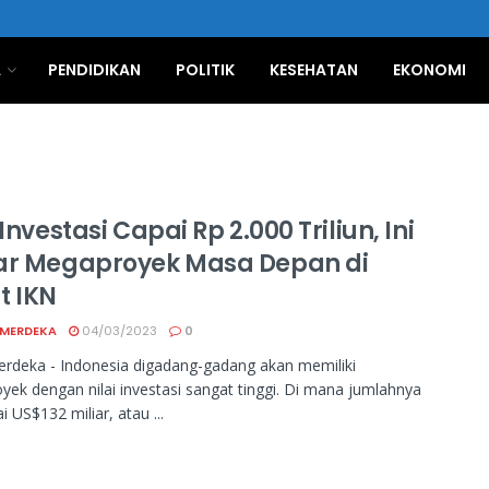
A
PENDIDIKAN
POLITIK
KESEHATAN
EKONOMI
 Investasi Capai Rp 2.000 Triliun, Ini
ar Megaproyek Masa Depan di
t IKN
 MERDEKA
04/03/2023
0
rdeka - Indonesia digadang-gadang akan memiliki
ek dengan nilai investasi sangat tinggi. Di mana jumlahnya
 US$132 miliar, atau ...