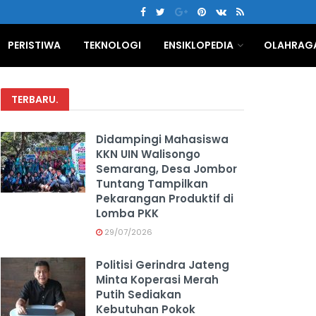
PERISTIWA
TEKNOLOGI
ENSIKLOPEDIA
OLAHRAG
TERBARU
.
Didampingi Mahasiswa
KKN UIN Walisongo
Semarang, Desa Jombor
Tuntang Tampilkan
Pekarangan Produktif di
Lomba PKK
29/07/2026
Politisi Gerindra Jateng
Minta Koperasi Merah
Putih Sediakan
Kebutuhan Pokok