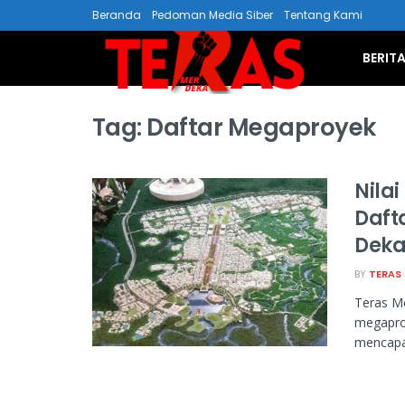
Beranda
Pedoman Media Siber
Tentang Kami
BERIT
Tag:
Daftar Megaproyek
Nilai
Daft
Deka
BY
TERAS
Teras Me
megaproy
mencapai