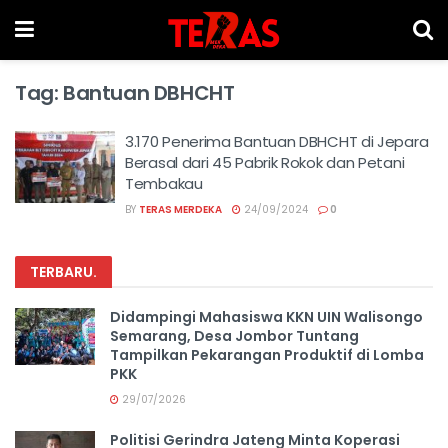
Tag:
Bantuan DBHCHT
3.170 Penerima Bantuan DBHCHT di Jepara
Berasal dari 45 Pabrik Rokok dan Petani
Tembakau
BY
TERAS MERDEKA
24/09/2024
0
TERBARU
.
Didampingi Mahasiswa KKN UIN Walisongo
Semarang, Desa Jombor Tuntang
Tampilkan Pekarangan Produktif di Lomba
PKK
29/07/2026
Politisi Gerindra Jateng Minta Koperasi