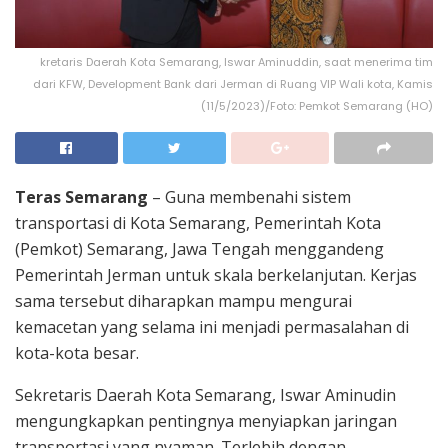
kretaris Daerah Kota Semarang, Iswar Aminuddin, saat menerima tim
dari KFW, Development Bank dari Jerman di Ruang VIP Wali kota, Kamis
(11/5/2023)/Foto: Pemkot Semarang (HO)
Teras Semarang
– Guna membenahi sistem
transportasi di Kota Semarang, Pemerintah Kota
(Pemkot) Semarang, Jawa Tengah menggandeng
Pemerintah Jerman untuk skala berkelanjutan. Kerjas
sama tersebut diharapkan mampu mengurai
kemacetan yang selama ini menjadi permasalahan di
kota-kota besar.
Sekretaris Daerah Kota Semarang, Iswar Aminudin
mengungkapkan pentingnya menyiapkan jaringan
transportasi yang nyaman. Terlebih dengan