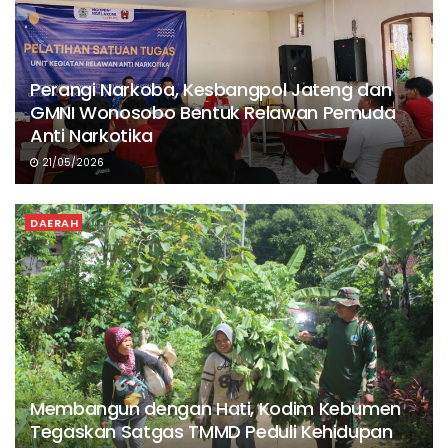
Perangi Narkoba, Kesbangpol Jateng dan
GMNI Wonosobo Bentuk Relawan Pemuda
Anti Narkotika
21/05/2026
DAERAH
Membangun dengan Hati, Kodim Kebumen
Tegaskan Satgas TMMD Peduli Kehidupan