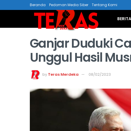
Beranda
Pedoman Media Siber
Tentang Kami
BERIT
Ganjar Duduki Ca
Unggul Hasil Mu
by
Teras Merdeka
08/02/2023