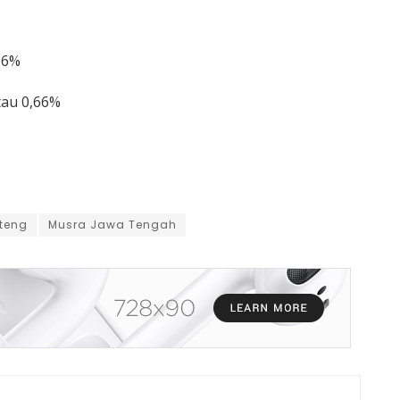
16%
tau 0,66%
teng
Musra Jawa Tengah