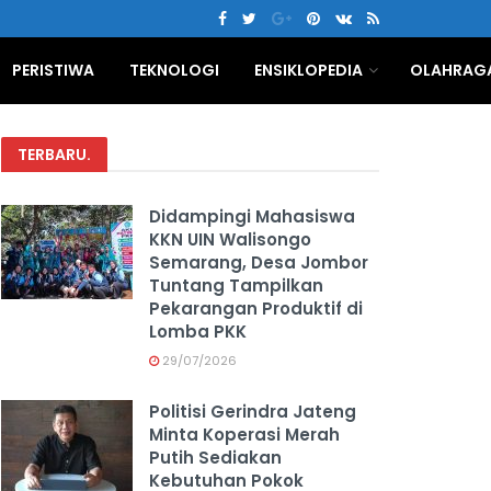
PERISTIWA
TEKNOLOGI
ENSIKLOPEDIA
OLAHRAG
TERBARU
.
Didampingi Mahasiswa
KKN UIN Walisongo
Semarang, Desa Jombor
Tuntang Tampilkan
Pekarangan Produktif di
Lomba PKK
29/07/2026
Politisi Gerindra Jateng
Minta Koperasi Merah
Putih Sediakan
Kebutuhan Pokok