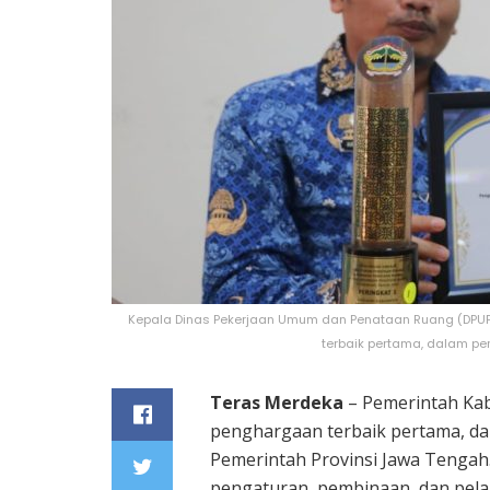
Kepala Dinas Pekerjaan Umum dan Penataan Ruang (DPUPR
terbaik pertama, dalam pe
Teras Merdeka
– Pemerintah Kab
penghargaan terbaik pertama, da
Pemerintah Provinsi Jawa Tengah.
pengaturan, pembinaan, dan pela