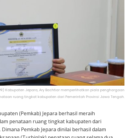
) Kabupaten Jepara, Ary Bachtiar memperlihatkan piala penghargaan
nataan ruang tingkat kabupaten dari Pemerintah Provinsi Jawa Tengah.
upaten (Pemkab) Jepara berhasil meraih
lam penataan ruang tingkat kabupaten dari
 Dimana Pemkab Jepara dinilai berhasil dalam
ksanaan (Turbinlak) penataan ruang selama dua