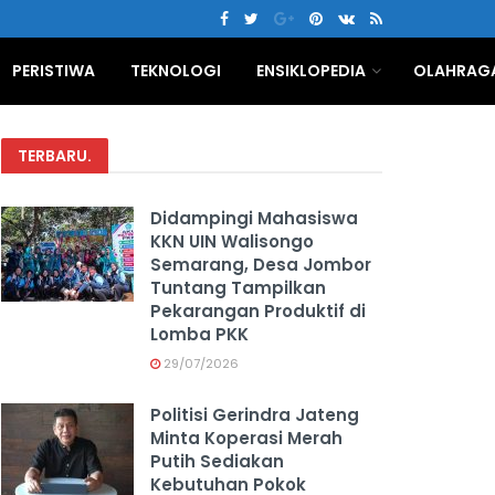
PERISTIWA
TEKNOLOGI
ENSIKLOPEDIA
OLAHRAG
TERBARU
.
Didampingi Mahasiswa
KKN UIN Walisongo
Semarang, Desa Jombor
Tuntang Tampilkan
Pekarangan Produktif di
Lomba PKK
29/07/2026
Politisi Gerindra Jateng
Minta Koperasi Merah
Putih Sediakan
Kebutuhan Pokok