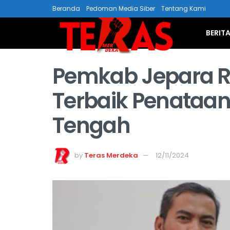
Beranda
Pedoman Media Siber
Tentang Kami
BERIT
Pemkab Jepara R
Terbaik Penataan
Tengah
by
Teras Merdeka
12/11/2024