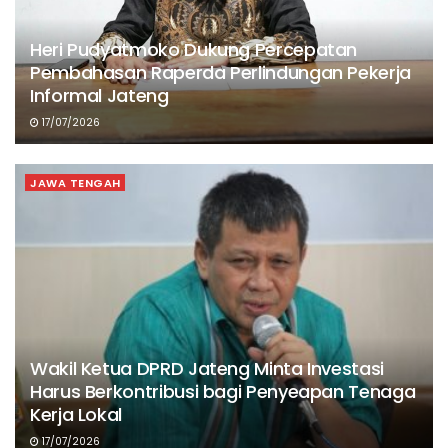
Heri Pudyatmoko Dukung Percepatan
Pembahasan Raperda Perlindungan Pekerja
Informal Jateng
17/07/2026
JAWA TENGAH
Wakil Ketua DPRD Jateng Minta Investasi
Harus Berkontribusi bagi Penyeapan Tenaga
Kerja Lokal
17/07/2026