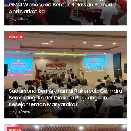
GMNI Wonosobo Bentuk Relawan Pemuda
Anti Narkotika
21/05/2026
POLITIK
Sudarsono Beri Arahan di Rakercab Gerindra
Semarang, Kader Diminta Perjuangkan
Kesejahteraan Masyarakat
12/04/2026
BERITA