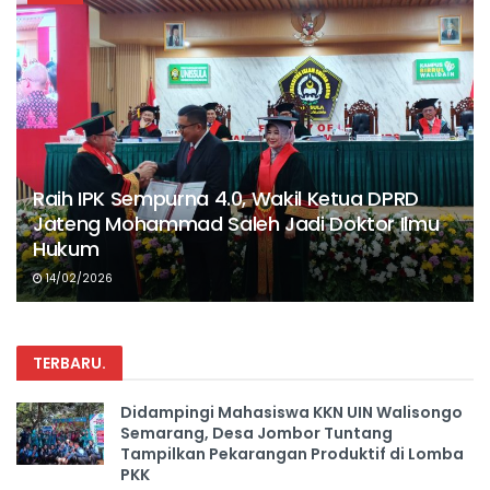
Raih IPK Sempurna 4.0, Wakil Ketua DPRD
Jateng Mohammad Saleh Jadi Doktor Ilmu
Hukum
14/02/2026
TERBARU
.
Didampingi Mahasiswa KKN UIN Walisongo
Semarang, Desa Jombor Tuntang
Tampilkan Pekarangan Produktif di Lomba
PKK