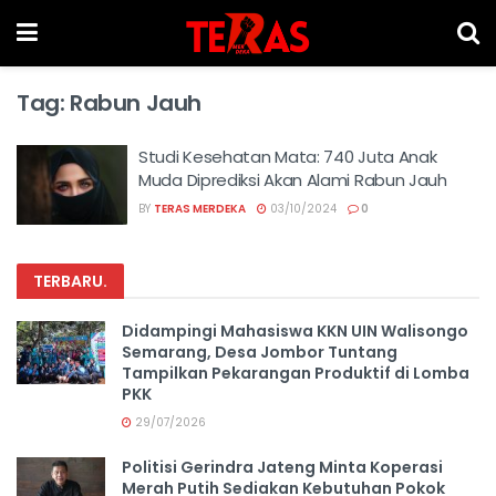
Tag:
Rabun Jauh
Studi Kesehatan Mata: 740 Juta Anak
Muda Diprediksi Akan Alami Rabun Jauh
BY
TERAS MERDEKA
03/10/2024
0
TERBARU
.
Didampingi Mahasiswa KKN UIN Walisongo
Semarang, Desa Jombor Tuntang
Tampilkan Pekarangan Produktif di Lomba
PKK
29/07/2026
Politisi Gerindra Jateng Minta Koperasi
Merah Putih Sediakan Kebutuhan Pokok