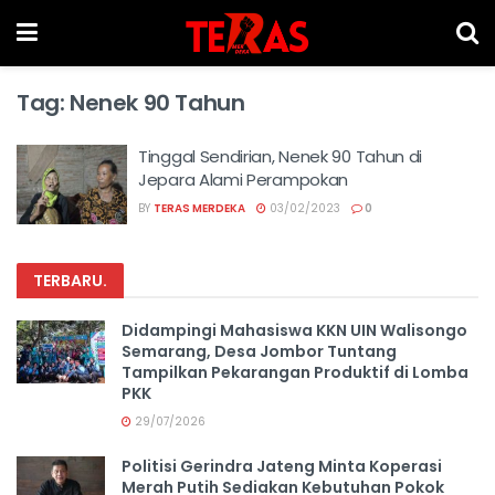
Tag:
Nenek 90 Tahun
Tinggal Sendirian, Nenek 90 Tahun di
Jepara Alami Perampokan
BY
TERAS MERDEKA
03/02/2023
0
TERBARU
.
Didampingi Mahasiswa KKN UIN Walisongo
Semarang, Desa Jombor Tuntang
Tampilkan Pekarangan Produktif di Lomba
PKK
29/07/2026
Politisi Gerindra Jateng Minta Koperasi
Merah Putih Sediakan Kebutuhan Pokok