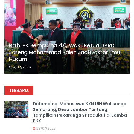
Raih IPK Sempurna 4.0, Wakil Ketua DPRD
Jateng Mohammad Saleh Jadi Doktor Ilmu
Hukum
14/02/2026
TERBARU
.
Didampingi Mahasiswa KKN UIN Walisongo
Semarang, Desa Jombor Tuntang
Tampilkan Pekarangan Produktif di Lomba
PKK
29/07/2026