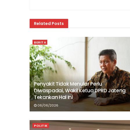
Related
Posts
BERITA
Penyakit Tidak Menular Perlu
Diwaspadai, Wakil Ketua DPRD Jateng
Tekankan Hal Ini
06/06/2026
POLITIK