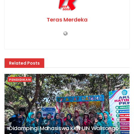
Teras Merdeka
Related
Posts
PENDIDIKAN
Didampingi Mahasiswa KKN UIN Walisongo