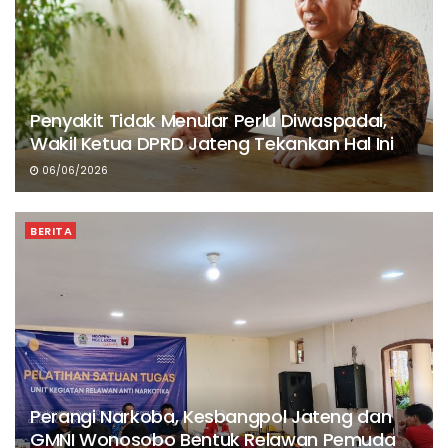
Penyakit Tidak Menular Perlu Diwaspadai,
Wakil Ketua DPRD Jateng Tekankan Hal Ini
06/06/2026
BERITA
Perangi Narkoba, Kesbangpol Jateng dan
GMNI Wonosobo Bentuk Relawan Pemuda