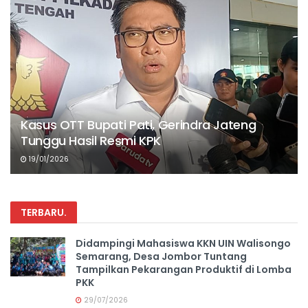
Kasus OTT Bupati Pati, Gerindra Jateng
Tunggu Hasil Resmi KPK
19/01/2026
TERBARU
.
Didampingi Mahasiswa KKN UIN Walisongo
Semarang, Desa Jombor Tuntang
Tampilkan Pekarangan Produktif di Lomba
PKK
29/07/2026