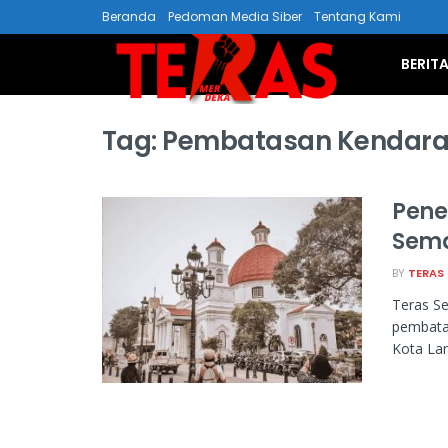
Beranda
Pedoman Media Siber
Tentang Kami
BERIT
Tag:
Pembatasan Kendar
Pene
Sem
BY
TERAS
Teras S
pembatas
Kota Lam