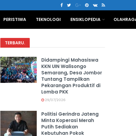
PERISTIWA
TEKNOLOGI
ENSIKLOPEDIA
OLAHRAG
TERBARU
.
Didampingi Mahasiswa
KKN UIN Walisongo
Semarang, Desa Jombor
Tuntang Tampilkan
Pekarangan Produktif di
Lomba PKK
29/07/2026
Politisi Gerindra Jateng
Minta Koperasi Merah
Putih Sediakan
Kebutuhan Pokok