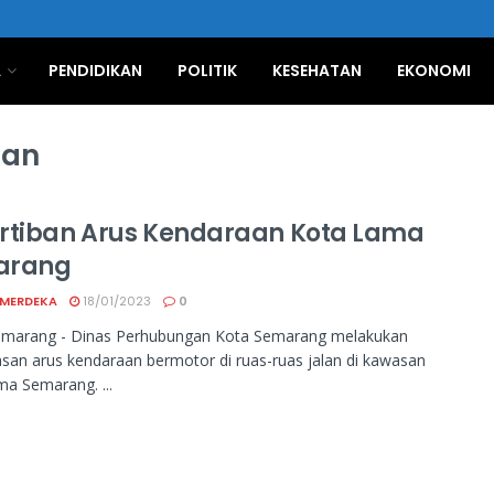
A
PENDIDIKAN
POLITIK
KESEHATAN
EKONOMI
aan
rtiban Arus Kendaraan Kota Lama
arang
 MERDEKA
18/01/2023
0
emarang - Dinas Perhubungan Kota Semarang melakukan
an arus kendaraan bermotor di ruas-ruas jalan di kawasan
a Semarang. ...