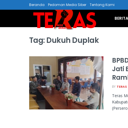
Beranda
Pedoman Media Siber
Tentang Kami
BERIT
Tag:
Dukuh Duplak
BPBD
Jati
Ramb
BY
TERAS
Teras M
Kabupat
(Persero)