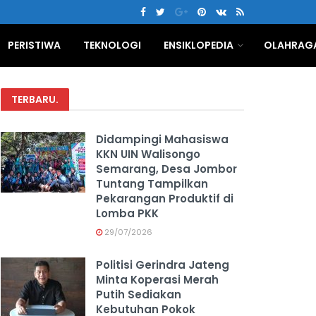
PERISTIWA
TEKNOLOGI
ENSIKLOPEDIA
OLAHRAG
TERBARU
.
Didampingi Mahasiswa
KKN UIN Walisongo
Semarang, Desa Jombor
Tuntang Tampilkan
Pekarangan Produktif di
Lomba PKK
29/07/2026
Politisi Gerindra Jateng
Minta Koperasi Merah
Putih Sediakan
Kebutuhan Pokok